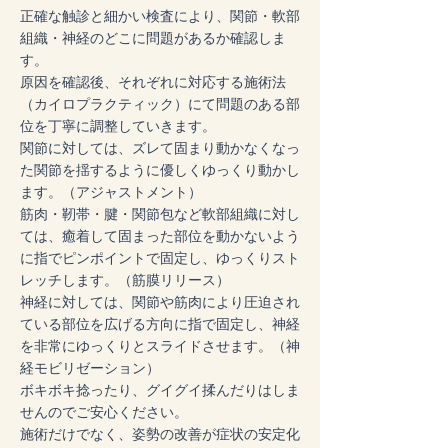
正確な触診と細かい検査により、関節・軟部
組織・神経のどこに問題があるか確認しま
す。
原因を確認後、それぞれに対応する施術法
（カイロプラクティック）にて問題のある部
位を丁寧に調整していきます。
関節に対しては、ズレて固まり動かなくなっ
た関節を揺するように優しくゆっくり動かし
ます。（アジャストメント）
筋肉・靭帯・腱・関節包など軟部組織に対し
ては、癒着して固まった部位を動かないよう
に指でピンポイントで固定し、ゆっくりスト
レッチします。（筋膜リリース）
神経に対しては、関節や筋肉により圧迫され
ている部位を広げる方向に指で固定し、神経
を非常にゆっくりとスライドさせます。（神
経モビリゼーション）
ボキボキ捻ったり、グイグイ揉んだりはしま
せんのでご安心ください。
施術だけでなく、姿勢の改善が症状の安定化