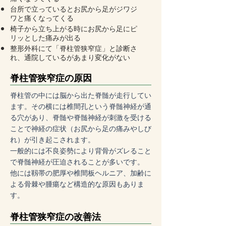
台所で立っているとお尻から足がジワジ
ワと痛くなってくる
椅子から立ち上がる時にお尻から足にピ
リッとした痛みが出る
整形外科にて「脊柱管狭窄症」と診断さ
れ、通院しているがあまり変化がない
脊柱管狭窄症の原因
脊柱管の中には脳から出た脊髄が走行してい
ます。その横には椎間孔という脊髄神経が通
る穴があり、脊髄や脊髄神経が刺激を受ける
ことで神経の症状（お尻から足の痛みやしび
れ）が引き起こされます。
一般的には不良姿勢により背骨がズレること
で脊髄神経が圧迫されることが多いです。
他には靱帯の肥厚や椎間板ヘルニア、加齢に
よる骨棘や腫瘍など構造的な原因もありま
す。
脊柱管狭窄症の改善法