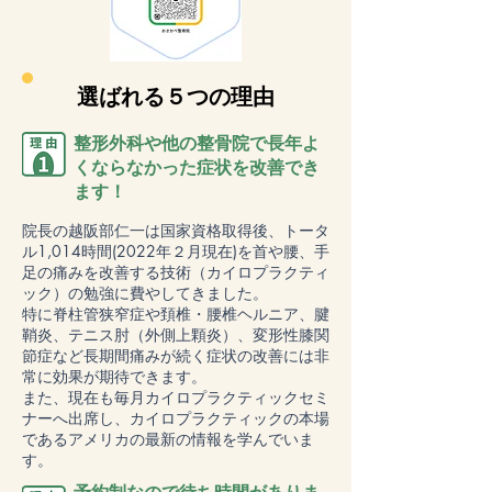
選ばれる５つの理由
整形外科や他の整骨院で長年よ
くならなかった症状を改善でき
ます！
院長の越阪部仁一は国家資格取得後、トータ
ル1,014時間(2022年２月現在)を首や腰、手
足の痛みを改善する技術（カイロプラクティ
ック）の勉強に費やしてきました。
特に脊柱管狭窄症や頚椎・腰椎ヘルニア、腱
鞘炎、テニス肘（外側上顆炎）、変形性膝関
節症など長期間痛みが続く症状の改善には非
常に効果が期待できます。
また、現在も毎月カイロプラクティックセミ
ナーへ出席し、カイロプラクティックの本場
であるアメリカの最新の情報を学んでいま
す。